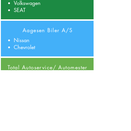
Volkswagen
SEAT
Aagesen Biler A/S
Nissan
Chevrolet
Total Autoservice/ Automester
Virum
Alle mærker