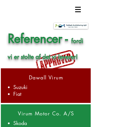
Vedbæk Autolakering ApS
Referencer -
fordi
vi er stolte af det vi leverer!
Dawall Virum
Suzuki
Fiat
Virum Motor Co. A/S
Skoda